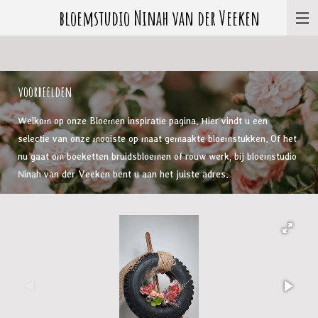
bloemstudio Ninah van der Veeken
Ga
direct
naar
de
hoofdinhoud
voorbeelden
Welkom op onze Bloemen inspiratie pagina. Hier vindt u een
selectie van onze mooiste op maat gemaakte bloemstukken. Of het
nu gaat om boeketten bruidsbloemen of rouw werk, bij bloemstudio
Ninah van der Veeken bent u aan het juiste adres.